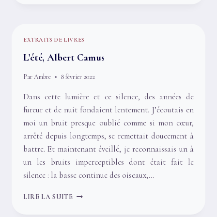
DE
CONSOLATION
EST
IMPOSSIBLE
EXTRAITS DE LIVRES
À
RASSASIER
L’été, Albert Camus
–
TÊTES
Par
Ambre
8 février 2022
RAIDES
Dans cette lumière et ce silence, des années de
fureur et de nuit fondaient lentement. J’écoutais en
moi un bruit presque oublié comme si mon cœur,
arrêté depuis longtemps, se remettait doucement à
battre. Et maintenant éveillé, je reconnaissais un à
un les bruits imperceptibles dont était fait le
silence : la basse continue des oiseaux,…
L’ÉTÉ,
LIRE LA SUITE
ALBERT
CAMUS