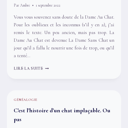
Par
Ambre
1 septembre 2022
Vous vous souvenez sans doute de la Dame Au Chat.
Pour les oublieux et les inconnus (s’il y en a), j’ai
remis le texte. Un peu ancien, mais pas trop. La
Dame Au Chat est devenue La Dame Sans Chat un
jour qu’il a fallu le nourrir une fois de trop, ou qu’il
a tenté…
L’IMMENSE
LIRE LA SUITE
BOURDE
DES
IMPÔTS
ET
LA
GÉNÉALOGIE
DAME
SANS
C’est l’histoire d’un chat implaçable. Ou
CHAT
pas