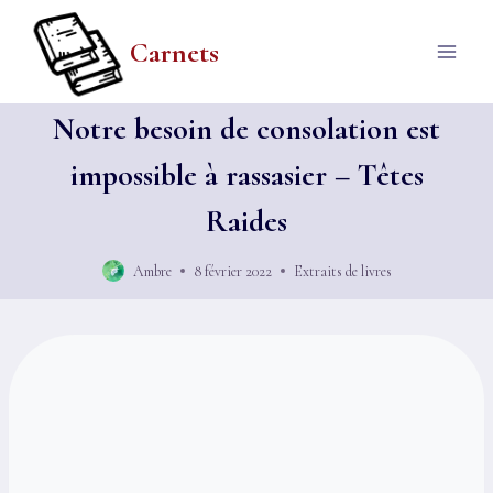
Aller
au
Carnets
contenu
Notre besoin de consolation est
impossible à rassasier – Têtes
Raides
Ambre
8 février 2022
Extraits de livres