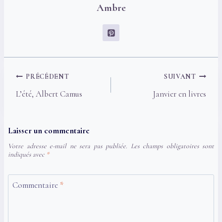
Ambre
Navigation
PRÉCÉDENT
SUIVANT
de
L’été, Albert Camus
Janvier en livres
l’article
Laisser un commentaire
Votre adresse e-mail ne sera pas publiée.
Les champs obligatoires sont
indiqués avec
*
Commentaire
*