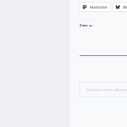
Mastodon
Bl
J’aime ça :
Saisissez votre adresse e-mail…