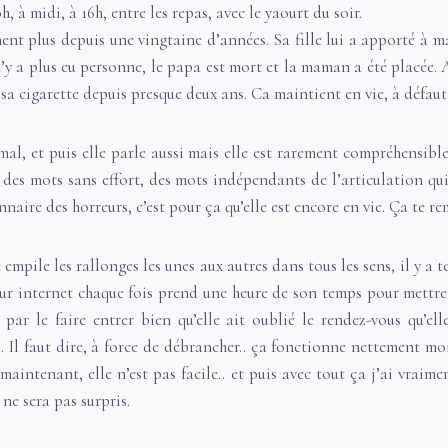
h, à midi, à 16h, entre les repas, avec le yaourt du soir.
nt plus depuis une vingtaine d’années. Sa fille lui a apporté à ma
l n’y a plus eu personne, le papa est mort et la maman a été placée.
 sa cigarette depuis presque deux ans. Ca maintient en vie, à défaut
mal, et puis elle parle aussi mais elle est rarement compréhensible 
 des mots sans effort, des mots indépendants de l’articulation qui
onnaire des horreurs, c’est pour ça qu’elle est encore en vie. Ça te r
empile les rallonges les unes aux autres dans tous les sens, il y a t
 internet chaque fois prend une heure de son temps pour mettre d
s par le faire entrer bien qu’elle ait oublié le rendez-vous qu’el
s. Il faut dire, à force de débrancher.. ça fonctionne nettement moi
maintenant, elle n’est pas facile.. et puis avec tout ça j’ai vraim
l ne sera pas surpris.