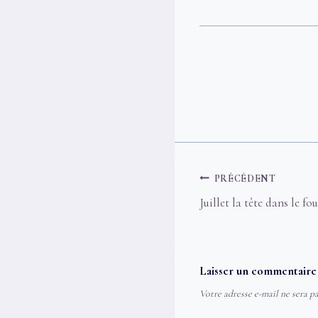
Navigation
PRÉCÉDENT
de
Juillet la tête dans le fo
l’article
Laisser un commentaire
Votre adresse e-mail ne sera pa