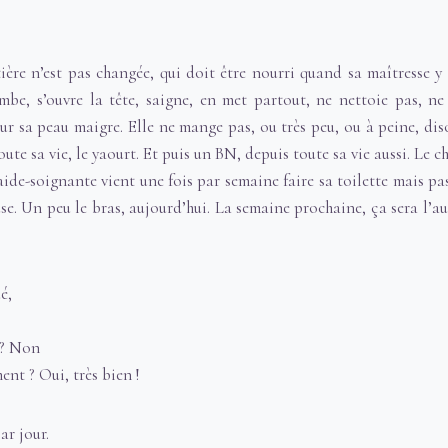
.
tière n’est pas changée, qui doit être nourri quand sa maîtresse y 
ombe, s’ouvre la tête, saigne, en met partout, ne nettoie pas, ne
r sa peau maigre. Elle ne mange pas, ou très peu, ou à peine, dis
toute sa vie, le yaourt. Et puis un BN, depuis toute sa vie aussi. Le 
aide-soignante vient une fois par semaine faire sa toilette mais pas
se. Un peu le bras, aujourd’hui. La semaine prochaine, ça sera l’au
é,
 ? Non
nt ? Oui, très bien !
ar jour.