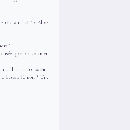
e « et mon chat ? » Alors
udra ?
éjà usées par la maman en
 qu’elle a certes battue,
y a besoin là non ? Une