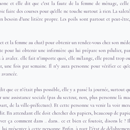
hone et elle dit que c’est la faute de la femme de ménage, celle
ie faire des courses pour qu’elle ne touche surtout à rien. La saleté
en besoin d’une litière propre. Les poils sont partout et peut-être, 
net et la femme au chat) pour obtenir un rendez-vous chez son méde
te pour lui obtenir une infirmière qui lui prépare son pilulier, pa
s à avaler.. elle fait n’importe quoi, elle mélange, elle prend trop 
r, une fois par semaine. Il n’y aura personne pour vérifier ce qu’el
e avancée.
 dit que ce n’était plus possible, elle y a passé la journée, surtout 
oir une assistance sociale (pas du secteur, non, plus personne là ma
part, de la ville-préfecture). Et cette personne va venir la voir me
dit. En attendant elle doit chercher des papiers, beaucoup de papie
ouver ça comment dans .. dans.. ce et bien ce foutoir, disons le ? Il
 lui présenter à cette personne. Enfin, à part l’état de délabremen