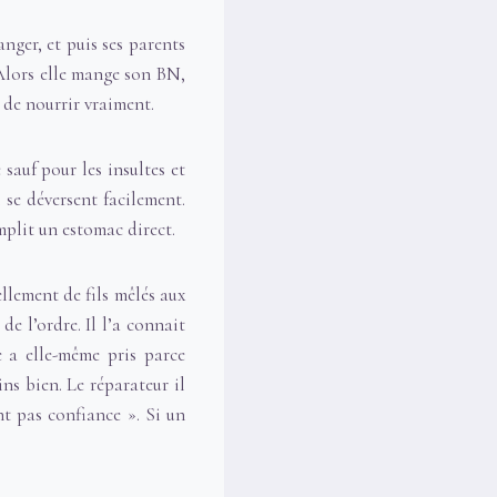
nger, et puis ses parents
 Alors elle mange son BN,
 de nourrir vraiment.
sauf pour les insultes et
 se déversent facilement.
emplit un estomac direct.
ellement de fils mêlés aux
e l’ordre. Il l’a connait
le a elle-même pris parce
ns bien. Le réparateur il
ent pas confiance ». Si un