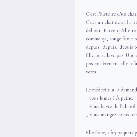
C’est l’histoire d’un chat
C’est un chat dont la li
debout. Parce qu’elle t
comme ça, rouge foncé su
depuis.. depuis.. depuis 
Elle ne se lave pas. Une 
pas entièrement elle refu
verra.
Le médecin lui a demand
_ vous fumez ? À peine.
_ Vous buvez de l’alcool
_ Vous mangez correcteme
Elle fume, 2 à 3 paquets p