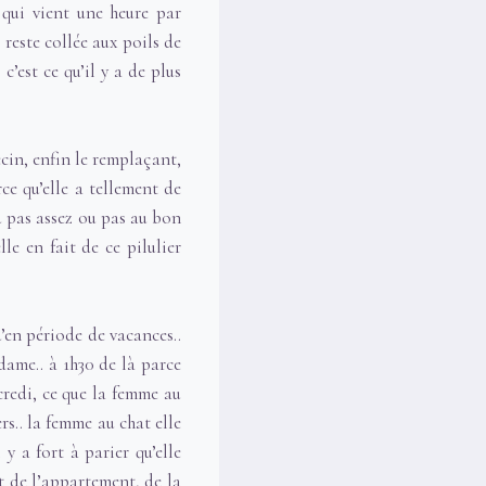
 qui vient une heure par
 reste collée aux poils de
c’est ce qu’il y a de plus
cin, enfin le remplaçant,
rce qu’elle a tellement de
ou pas assez ou pas au bon
le en fait de ce pilulier
qu’en période de vacances..
dame.. à 1h30 de là parce
rcredi, ce que la femme au
rs.. la femme au chat elle
 y a fort à parier qu’elle
t de l’appartement, de la