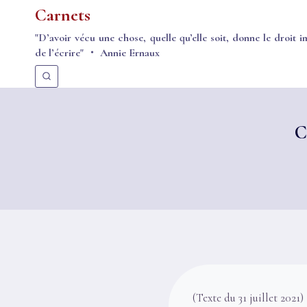
Aller
Carnets
au
"D’avoir vécu une chose, quelle qu’elle soit, donne le droit i
contenu
de l’écrire" ・ Annie Ernaux
C
(Texte du 31 juillet 2021)