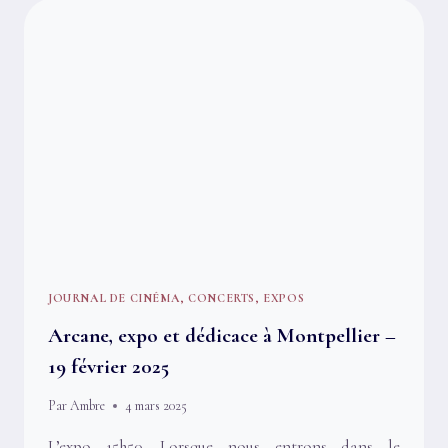
AU
18
–
EST-
CE
QUE
TU
REGARDES
PASSER
LES
TRAINS
JOURNAL DE CINÉMA, CONCERTS, EXPOS
Arcane, expo et dédicace à Montpellier –
19 février 2025
Par
Ambre
4 mars 2025
L’expo 15h50. Lorsque nous entrons dans le