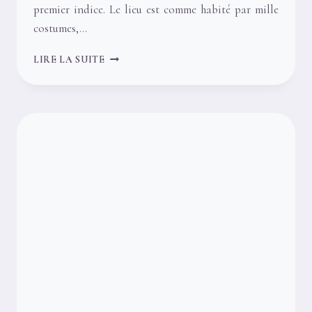
premier indice. Le lieu est comme habité par mille
costumes,…
CONVENTION
LIRE LA SUITE
MANGA
DE
MONTPELLIER
(6
AVRIL)