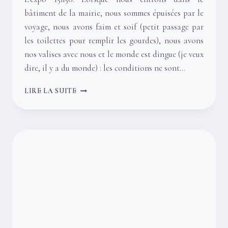
bâtiment de la mairie, nous sommes épuisées par le
voyage, nous avons faim et soif (petit passage par
les toilettes pour remplir les gourdes), nous avons
nos valises avec nous et le monde est dingue (je veux
dire, il y a du monde) : les conditions ne sont…
ARCANE,
LIRE LA SUITE
EXPO
ET
DÉDICACE
À
MONTPELLIER
–
19
FÉVRIER
2025