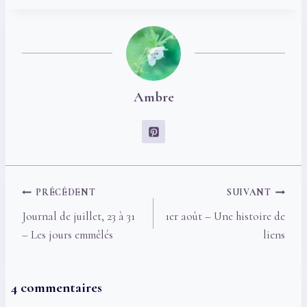
Ambre
Navigation
PRÉCÉDENT
SUIVANT
de
Journal de juillet, 23 à 31
1er août – Une histoire de
l’article
– Les jours emmêlés
liens
4 commentaires