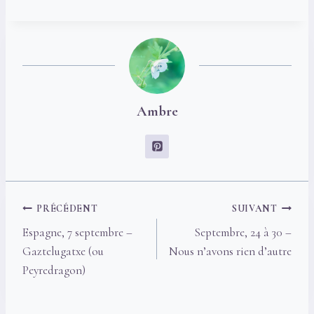
…
Ambre
Navigation
PRÉCÉDENT
SUIVANT
de
Espagne, 7 septembre –
Septembre, 24 à 30 –
l’article
Gaztelugatxe (ou
Nous n’avons rien d’autre
Peyredragon)