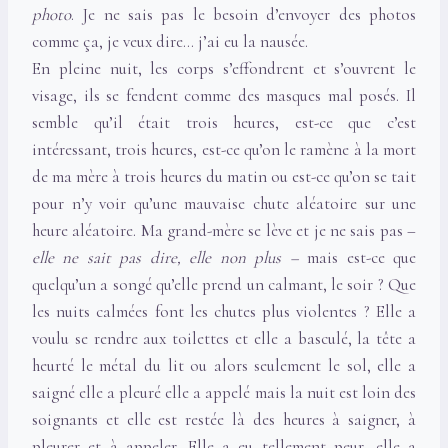
photo
. Je ne sais pas le besoin d’envoyer des photos
comme ça, je veux dire… j’ai eu la nausée.
En pleine nuit, les corps s’effondrent et s’ouvrent le
visage, ils se fendent comme des masques mal posés. Il
semble qu’il était trois heures, est-ce que c’est
intéressant, trois heures, est-ce qu’on le ramène à la mort
de ma mère à trois heures du matin ou est-ce qu’on se tait
pour n’y voir qu’une mauvaise chute aléatoire sur une
heure aléatoire. Ma grand-mère se lève et je ne sais pas –
elle ne sait pas dire, elle non plus –
mais est-ce que
quelqu’un a songé qu’elle prend un calmant, le soir ? Que
les nuits calmées font les chutes plus violentes ?
Elle a
voulu se rendre aux toilettes et elle a basculé, la tête a
heurté le métal du lit ou alors seulement le sol, elle a
saigné elle a pleuré elle a appelé mais la nuit est loin des
soignants et elle est restée là des heures à saigner, à
pleurer et à appeler. Elle a eu tellement peur, elle a