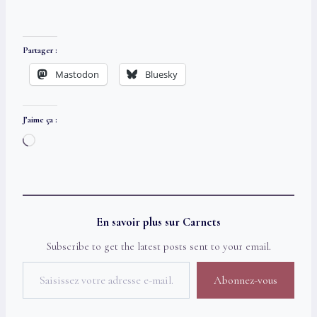
Partager :
Mastodon
Bluesky
J’aime ça :
C
h
a
r
g
En savoir plus sur Carnets
e
Subscribe to get the latest posts sent to your email.
m
Saisissez votre adresse e-mail…
e
Abonnez-vous
n
t