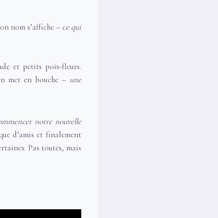
son nom s’affiche – c
e qui
de et petits pois-fleurs.
u’on met en bouche –
une
commencer notre nouvelle
que d’amis et finalement
ertaines. Pas toutes, mais