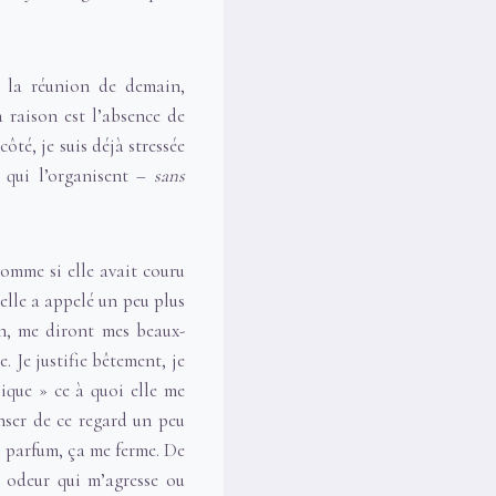
à la réunion de demain,
 raison est l’absence de
ôté, je suis déjà stressée
s qui l’organisent –
sans
comme si elle avait couru
’elle a appelé un peu plus
on, me diront mes beaux-
 Je justifie bêtement, je
lique » ce à quoi elle me
nser de ce regard un peu
on parfum, ça me ferme. De
e odeur qui m’agresse ou