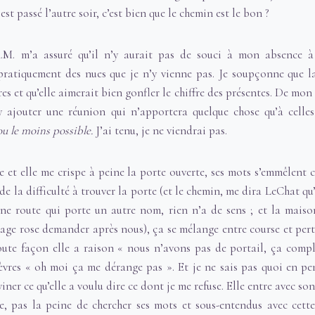
est passé l’autre soir, c’est bien que le chemin est le bon ?
A.M. m’a assuré qu’il n’y aurait pas de souci à mon absence 
pratiquement des nues que je n’y vienne pas. Je soupçonne que la
es et qu’elle aimerait bien gonfler le chiffre des présentes. De mon c
y ajouter une réunion qui n’apportera quelque chose qu’à celle
 ou le moins possible.
J’ai tenu, je ne viendrai pas.
re et elle me crispe à peine la porte ouverte, ses mots s’emmêlent 
 de la difficulté à trouver la porte (et le chemin, me dira LeChat qu
une route qui porte un autre nom, rien n’a de sens ; et la mais
age rose demander après nous), ça se mélange entre course et perte.
toute façon elle a raison « nous n’avons pas de portail, ça comp
èvres « oh moi ça me dérange pas ». Et je ne sais pas quoi en pe
viner ce qu’elle a voulu dire ce dont je me refuse. Elle entre avec s
e, pas la peine de chercher ses mots et sous-entendus avec cett