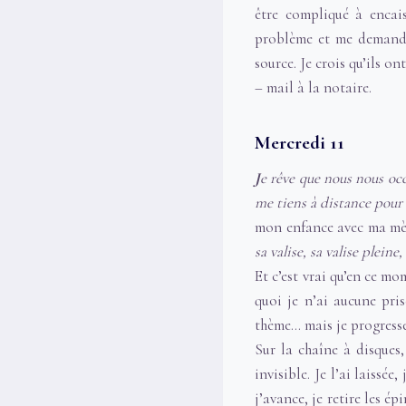
être compliqué à encais
problème et me demanden
source. Je crois qu’ils on
– mail à la notaire.
Mercredi 11
J
e rêve que nous nous occ
me tiens à distance pour 
mon enfance avec ma mè
sa valise, sa valise pleine,
Et c’est vrai qu’en ce mo
quoi je n’ai aucune pris
thème… mais je progress
Sur la chaîne à disques
invisible. Je l’ai laissée
j’avance, je retire les 