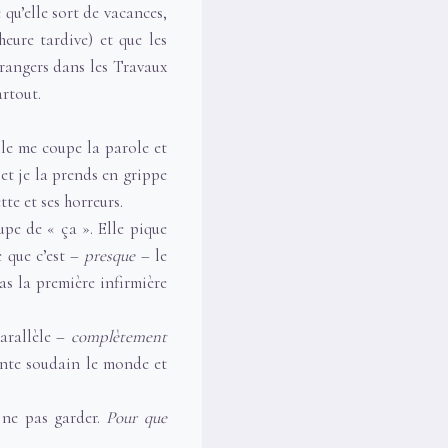
 qu’elle sort de vacances,
heure tardive) et que les
trangers dans les Travaux
artout.
le me coupe la parole et
et je la prends en grippe
tte et ses horreurs.
cupe de « ça ». Elle pique
e que c’est –
presque
– le
pas la première infirmière
parallèle –
complètement
sente soudain le monde et
r ne pas garder.
Pour que