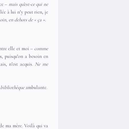
nce –
mais qu’est-ce qui ne
lée à lui n’y peut rien, je
soin, en dehors de « ça ».
ntre elle et moi –
comme
s, puisqu’on a besoin en
ais, n’est acquis.
Ne me
e
bibliothèque
ambulante.
de ma mère. Voilà qui va