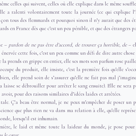
ême celles qui suivent, celles où elle explique dans le même souffle
’elle a ralenti volontairement toute la journée (ce qui explique l’
açon tous des flemmards et pourquoi sinon il n’y aurait que des é
ards en France dès que c’est un peu pénible, et que des étrangers p
ase –
pardon de ne pas être d’accord, de trouver ça horrible, de
– el
énervée cette fois, c’est un peu comme un défi de dire autre chose 
e la prends en grippe en entier, elle ses mots son parfum rose paille
ccupe du produit, elle insiste, c’est la première fois qu’elle s’oc
bien, elle prend soin de s’assurer qu’elle ne fait pas mal j’imagin
a laisse se débrouiller pour arrêter le sang ensuite). Elle ne sera 
avoir, pour des raisons similaires d’idées laides et arrêtées.
itale. Ç’a beau être normal, je ne peux m’empêcher de poser un 
nscience que plus rien ne va dans ma relation à elle, qu’elle repré
monde, lorsqu’il est inhumain.
irmière, le laid et même toute la laideur du monde, je pose pou
s le cœur.