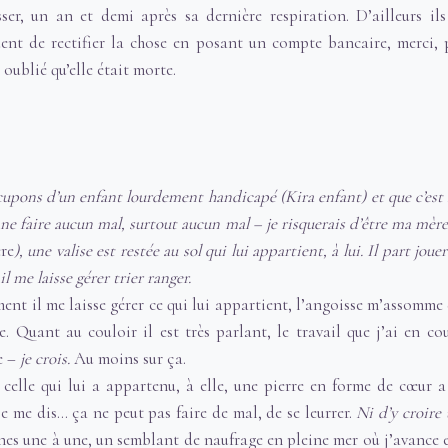
ser, un an et demi après sa dernière respiration. D’ailleurs ils
t de rectifier la chose en posant un compte bancaire, merci, 
t oublié qu’elle était morte.
upons d’un enfant lourdement handicapé (Kira enfant) et que c’est l
ne faire aucun mal, surtout aucun mal – je risquerais d’être ma mère.
re
), une valise est restée au sol qui lui appartient, à lui. Il part jou
 il me laisse gérer trier ranger.
ment il me laisse gérer ce qui lui appartient, l’angoisse m’assomme 
e. Quant au couloir il est très parlant, le travail que j’ai en co
e –
je crois.
Au moins sur ça.
, celle qui lui a appartenu, à elle, une pierre en forme de cœur 
, je me dis… ça ne peut pas faire de mal, de se leurrer.
Ni d’y croire 
épines une à une, un semblant de naufrage en pleine mer où j’avance