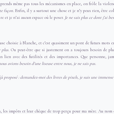
mprends même pas tous les mécanismes en place, on frôle la viole
te façon.
Enfin, il y a surtout une chose et je n’y peux rien, être col
ire et je n’ai aucun espace où le poser.
Je ne sais plus ce dont j’ai be
seuse choisie à Blanche, et c’est quasiment un pont de futurs mots e
 plus.
Ou peut-être que si justement on a toujours besoin de plu
n lien avec des futilités et des importances. Que personne, jam
s avions besoin d’une liseuse entre nous, je ne sais pas.
 déjà proposé : demandez-moi des livres de pixels, je suis une immens
es, les impôts et leur chèque de trop perçu pour ma mère. Au nom 