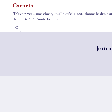
Aller
Carnets
au
"D’avoir vécu une chose, quelle qu’elle soit, donne le droit i
contenu
de l’écrire" ・ Annie Ernaux
Journa