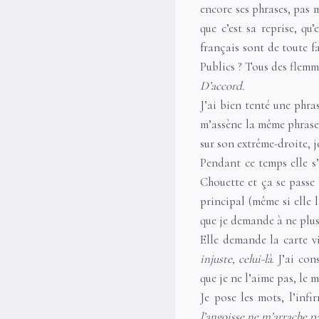
encore ses phrases, pas m
que c’est sa reprise, qu
français sont de toute f
Publics ? Tous des flemm
D’accord.
J’ai bien tenté une phr
m’assène la même phrase 
sur son extrême-droite, j
Pendant ce temps elle s’o
Chouette et ça se passe 
principal (même si elle l
que je demande à ne plus 
Elle demande la carte v
injuste, celui-là
. J’ai co
que je ne l’aime pas, le 
Je pose les mots, l’inf
l’angoisse ne m’arrache pa