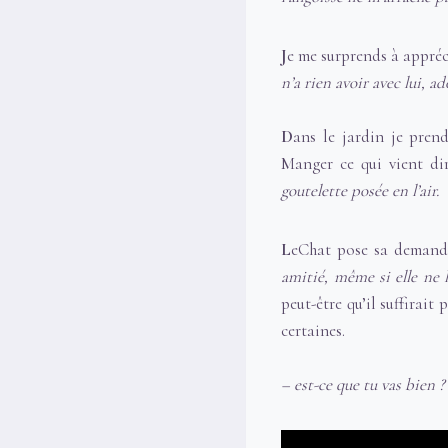
J
e me surprends à appréci
n’a rien avoir avec lui, ad
D
ans le jardin je prend
Manger ce qui vient di
goutelette posée en l’air.
L
eChat pose sa demande
amitié, même si elle ne l
peut-être qu’il suffirait
certaines.
– est-ce que tu vas bien ?