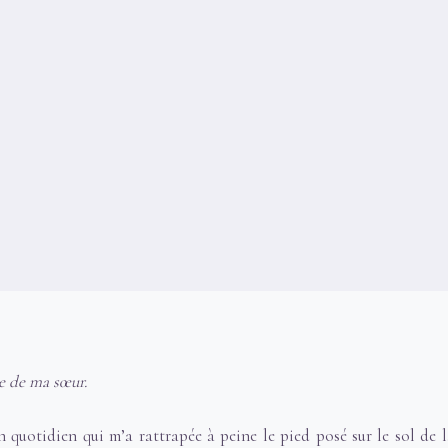
re de ma sœur.
n quotidien qui m’a rattrapée à peine le pied posé sur le sol de 