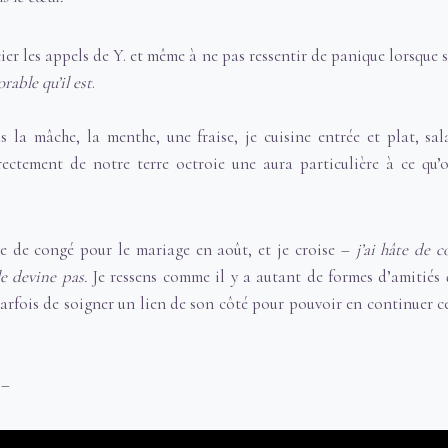
er les appels de Y. et même à ne pas ressentir de panique lorsque 
orable qu’il est
.
s la mâche, la menthe, une fraise, je cuisine entrée et plat, sala
rectement de notre terre octroie une aura particulière à ce q
 de congé pour le mariage en août, et je croise –
j’ai hâte de 
e devine pas.
Je ressens comme il y a autant de formes d’amitiés 
 parfois de soigner un lien de son côté pour pouvoir en continuer c
–