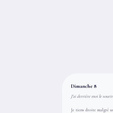
Dimanche 8
J’ai derrière moi le souri
Je tiens droite malgré u