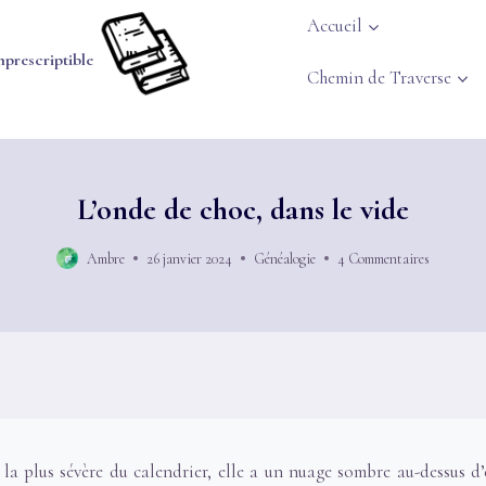
Accueil
mprescriptible
Chemin de Traverse
L’onde de choc, dans le vide
Ambre
26 janvier 2024
Généalogie
4 Commentaires
e la plus sévère du calendrier, elle a un nuage sombre au-dessus d’