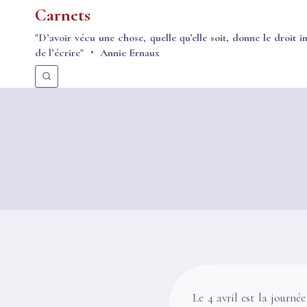
Aller
Carnets
au
"D’avoir vécu une chose, quelle qu’elle soit, donne le droit i
contenu
de l’écrire" ・ Annie Ernaux
Le 4 avril est la journé