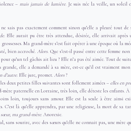
violence –
mais jamais de lumière
. Je suis née la veille, un soleil 
e ne sais pas exactement comment sinon qu’elle a pleuré tout de su
ide
. Elle aurait pu être très attendue, désirée, elle arrivait après
es grossesses. Ma grand-mère s’est fait opérer à une époque où la mé
esté, bien accroché.
Alors
. Que s’est-il passé entre cette femme n
pour qu’un tel gâchis ait lieu ? Elle n’a pas été aimée. Tout de suite
s grande, elle a demandé à sa mère, est-ce qu’il est vraiment mon 
n d’autre
. Elle jure, promet.
Alors
?
, les deux petites filles suivantes sont follement aimées –
elles en pr
-mère paternelle en Lorraine, très loin, elle déteste les enfants. À s
ins loin, toujours sans amour. Elle est la seule à être ainsi exi
s. C’est là qu’elle apprendra, par une religieuse, la mort de sa ta
a sœur, ma grand-mère
. Anorexie.
al, sans sourire, avec des s
œ
urs qu’elle ne connait pas, une mère qu