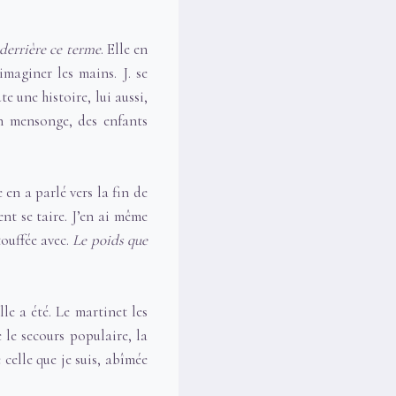
e derrière ce terme
. Elle en
imaginer les mains. J. se
te une histoire, lui aussi,
un mensonge, des enfants
 en a parlé vers la fin de
ent se taire. J’en ai même
touffée avec.
Le poids que
lle a été. Le martinet les
e le secours populaire, la
celle que je suis, abîmée