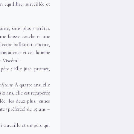
en équilibre, surveillée et
ite, sans plus s’arrêter.
 une fausse couche et une
decine balbutiait encore,
on amoureuse et cet homme
. Viscéral.
père ? Elle jure, promet,
ofitent
. À quatre ans, elle
ix ans, elle est récupérée
lée, les deux plus jeunes
nte (préférée) de 15 ans –
i travaille et un père qui