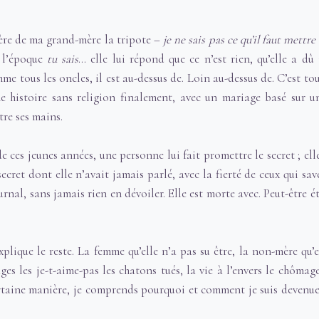
frère de ma grand-mère la tripote –
je ne sais pas ce qu’il faut mettr
à l’époque
tu sais
… elle lui répond que ce n’est rien, qu’elle a dû 
me tous les oncles, il est au-dessus de. Loin au-dessus de. C’est tou
une histoire sans religion finalement, avec un mariage basé sur 
tre ses mains.
 ces jeunes années, une personne lui fait promettre le secret ; elle
 secret dont elle n’avait jamais parlé, avec la fierté de ceux qui sav
rnal, sans jamais rien en dévoiler. Elle est morte avec. Peut-être é
plique le reste. La femme qu’elle n’a pas su être, la non-mère qu’e
ges les je-t-aime-pas les chatons tués, la vie à l’envers le chômag
taine manière, je comprends pourquoi et comment je suis devenue 