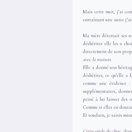
Mais cette nuit, j’ai co
entraînant une autre j’ai
Ma mère détestait ses s
déshériter elle les a ch
directement de son prop
avec la maison
.
Elle a donné son héritag
déshériter, ce qu’elle a
comme une évidence : e
supplémentaires, donner
peiné à lui laisser des 
Comme si elles en doutai
Et soudain, je saisis mie
Cette onde de choc, depu