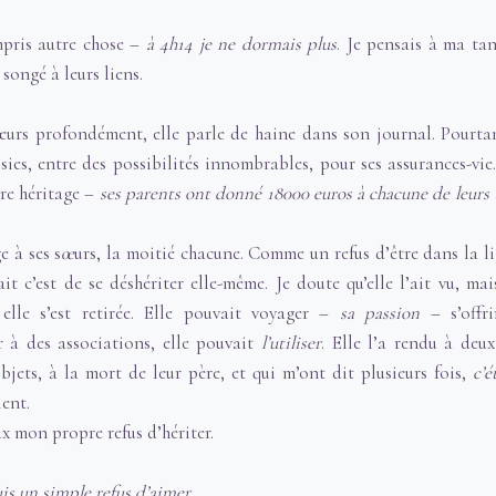
mpris autre chose –
à 4h14 je ne dormais plus
. Je pensais à ma ta
 songé à leurs liens.
œurs profondément, elle parle de haine dans son journal. Pourta
oisies, entre des possibilités innombrables, pour ses assurances-vie
re héritage –
ses parents ont donné 18000 euros à chacune de leurs tr
e à ses s
œ
urs, la moitié chacune. Comme un refus d’être dans la 
 fait c’est de se déshériter elle-même. Je doute qu’elle l’ait vu, m
lle s’est retirée. Elle pouvait voyager –
sa passion
– s’offri
 à des associations, elle pouvait
l’utiliser
. Elle l’a rendu à deu
objets, à la mort de leur père, et qui m’ont dit plusieurs fois,
c’é
ent.
ux mon propre refus d’hériter.
is un simple refus d’aimer
.