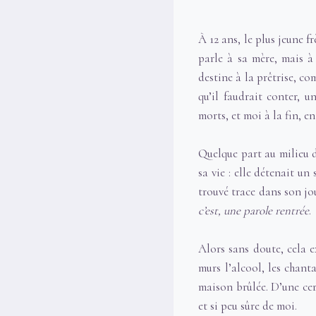
À 12 ans, le plus jeune 
parle à sa mère, mais 
destine à la prêtrise, com
qu’il faudrait conter, 
morts, et moi à la fin, en
Quelque part au milieu de
sa vie : elle détenait un
trouvé trace dans son jou
c’est, une parole rentrée
.
Alors sans doute, cela ex
murs l’alcool, les chanta
maison brûlée. D’une cer
et si peu sûre de moi.