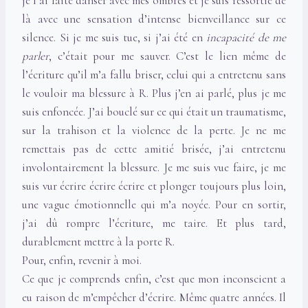
je l’ai faite danser avec mes ombres et je suis ressortie de
là avec une sensation d’intense bienveillance sur ce
silence. Si je me suis tue, si j’ai été en
incapacité de me
parler
, c’était pour me sauver. C’est le lien même de
l’écriture qu’il m’a fallu briser, celui qui a entretenu sans
le vouloir ma blessure à R. Plus j’en ai parlé, plus je me
suis enfoncée. J’ai bouclé sur ce qui était un traumatisme,
sur la trahison et la violence de la perte. Je ne me
remettais pas de cette amitié brisée, j’ai entretenu
involontairement la blessure. Je me suis vue faire, je me
suis vur écrire écrire écrire et plonger toujours plus loin,
une vague émotionnelle qui m’a noyée. Pour en sortir,
j’ai dû rompre l’écriture, me taire. Et plus tard,
durablement mettre à la porte R.
Pour, enfin, revenir à moi.
Ce que je comprends enfin, c’est que mon inconscient a
eu raison de m’empêcher d’écrire. Même quatre années. Il