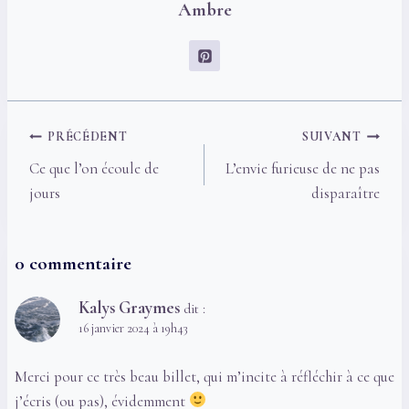
Ambre
Navigation
PRÉCÉDENT
SUIVANT
de
Ce que l’on écoule de
L’envie furieuse de ne pas
l’article
jours
disparaître
0 commentaire
Kalys Graymes
dit :
16 janvier 2024 à 19h43
Merci pour ce très beau billet, qui m’incite à réfléchir à ce que
j’écris (ou pas), évidemment