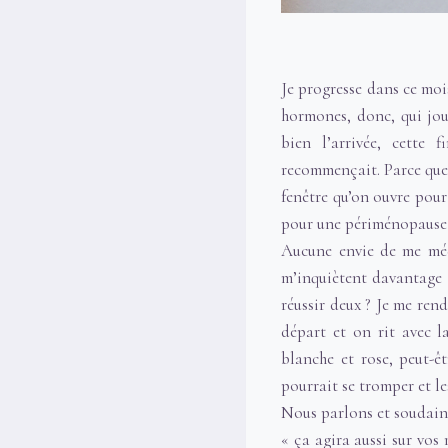
Je progresse dans ce mois
hormones, donc, qui joue
bien l’arrivée, cette
recommençait. Parce que 
fenêtre qu’on ouvre pour 
pour une périménopause »
Aucune envie de me médi
m’inquiètent davantage q
réussir deux ? Je me rend
départ et on rit avec l
blanche et rose, peut-ê
pourrait se tromper et l
Nous parlons et soudain j
« ça agira aussi sur vos