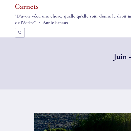
Aller
Carnets
au
"D’avoir vécu une chose, quelle qu’elle soit, donne le droit i
contenu
de l’écrire" ・ Annie Ernaux
Juin 