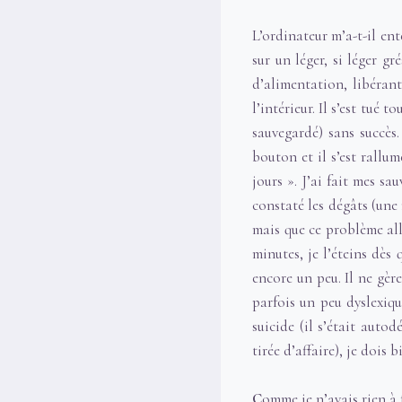
L’ordinateur m’a-t-il ente
sur un léger, si léger gr
d’alimentation, libérant
l’intérieur. Il s’est tué 
sauvegardé) sans succès.
bouton et il s’est rallum
jours ». J’ai fait mes sau
constaté les dégâts (une 
mais que ce problème alla
minutes, je l’éteins dès 
encore un peu. Il ne gère
parfois un peu dyslexiqu
suicide (il s’était auto
tirée d’affaire), je dois 
C
omme je n’avais rien à f