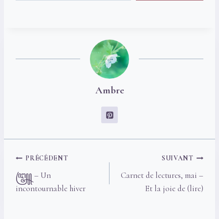
Ambre
Navigation
PRÉCÉDENT
SUIVANT
de
꧅ – Un
Carnet de lectures, mai –
l’article
incontournable hiver
Et la joie de (lire)