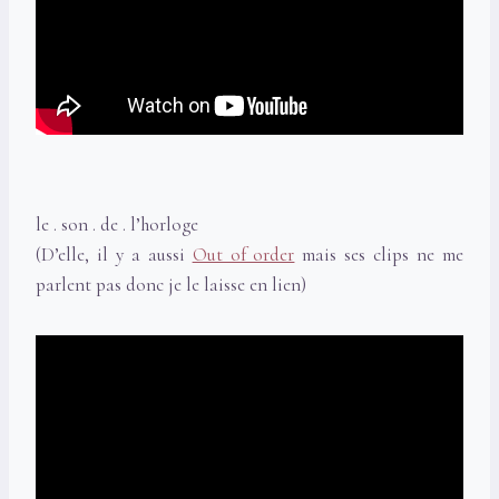
le . son . de . l’horloge
(D’elle, il y a aussi
Out of order
mais ses clips ne me
parlent pas donc je le laisse en lien)