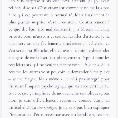
j’en suis surprise alors que c’est attendu (si j’y avais
réfléchi disons). C’est étonnant comme je ne me fais pas
à ce qui est pourtant la normalité. Mais finalement la
plus grande surprise, c’est le contenu. Contrairement à
ce que dit leur site mal construit, j’ai obtenu la carte
priorité pour m’asseoir et couper les files d’attente. Je ne
m’en servirai pas facilement, sincèrement ; celle qui va
s’en servir est Blanche, elle va avoir la joie de demander
aux gens de me laisser leur place, carte à l’appui pour les
récalcitrants qui ne veulent rien savoir –
il y en a
. Si je
résume, les autres vont pouvoir le demander à ma place
–
je me fatigue.
Mais même si je n’ai pas intégré pour
l’instant l’impact psychologique qui va avec cette carte,
tout ce que ça implique de mouvements compliqués pour
moi, je suis officiellement reconnue comme étant en
difficulté.
Et ça me soulage.
Je ne sais pas bien expliquer
l’importance d’être reconnue avec un handicap, tout en