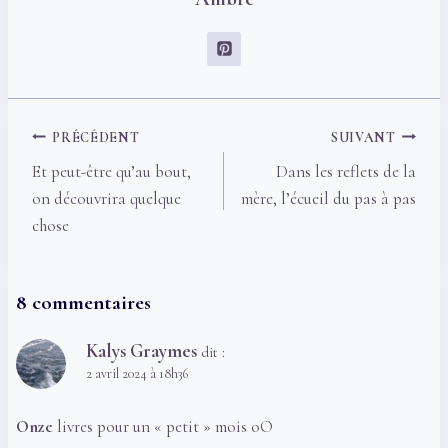
Navigation
PRÉCÉDENT
SUIVANT
de
Et peut-être qu’au bout,
Dans les reflets de la
l’article
on découvrira quelque
mère, l’écueil du pas à pas
chose
8 commentaires
Kalys Graymes
dit :
2 avril 2024 à 18h36
Onze
livres pour un « petit » mois oO