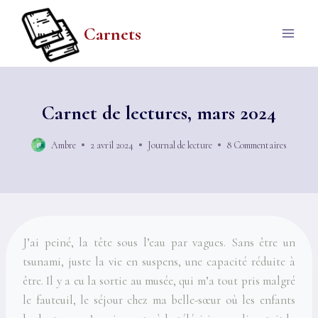
Aller
au
Carnets
contenu
Carnet de lectures, mars 2024
Ambre
2 avril 2024
Journal de lecture
8 Commentaires
J’ai peiné, la tête sous l’eau par vagues. Sans être un
tsunami, juste la vie en suspens, une capacité réduite à
être. Il y a eu la sortie au musée, qui m’a tout pris malgré
le fauteuil, le séjour chez ma belle-sœur où les enfants