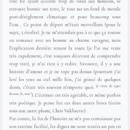
Une fée ayant accordé trop de vœux aux humains, se
retrouve bannie sur terre, le tout sur un fond de monde
post-dérèglement climatique et pour beaucoup sous
l’eau… Ce point de départ m’était merveilleux (pour le
sujet, 5 étoiles). Je ne m’attendais pas à ce que ça tourne
en romance avec un homme au charme ravageur, mais
l’explication derrière tenant la route (je l’ai vue venir
très rapidement, c’est toujours décevant de comprendre
trop vite), je n’ai rien à y redire. Savourez, il y a une
histoire d’amour et je ne tape pas dessus (pourtant j’ai
levé les yeux au ciel mille fois, j’ai grincé de quelques
Je viens de taper
dents, c’était très souvent n’importe quoi.
dessus, là, non ?
). L’écriture est très agréable, et même parfois
très poétique. Je pense lire ces deux autres livres (écrits
sous une autre plume, Chris Vuklisevic).
Par contre, la fin de l’histoire ne m’a pas convaincue par
son extrême facilité, les digues me sont restées un peu en