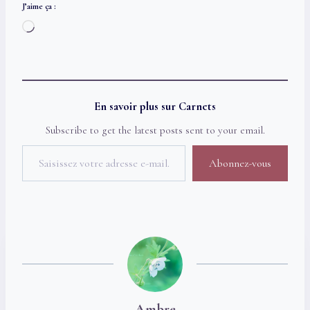
J’aime ça :
C
h
a
r
g
En savoir plus sur Carnets
e
Subscribe to get the latest posts sent to your email.
m
Saisissez votre adresse e-mail…
e
Abonnez-vous
n
t
…
Ambre