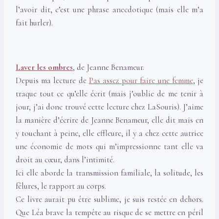
l’avoir dit, c’est une phrase anecdotique (mais elle m’a
fait hurler).
Laver les ombres
, de Jeanne Benameur.
Depuis ma lecture de
Pas assez pour faire une femme
, je
traque tout ce qu’elle écrit (mais j’oublie de me tenir à
jour, j’ai donc trouvé cette lecture chez LaSouris). J’aime
la manière d’écrire de Jeanne Benameur, elle dit mais en
y touchant à peine, elle effleure, il y a chez cette autrice
une économie de mots qui m’impressionne tant elle va
droit au cœur, dans l’intimité.
Ici elle aborde la transmission familiale, la solitude, les
fêlures, le rapport au corps.
Ce livre aurait pu être sublime, je suis restée en dehors.
Que Léa brave la tempête au risque de se mettre en péril