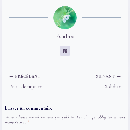
publication :
Ambre
Navigation
PRÉCÉDENT
SUIVANT
de
Point de rupture
Solidité
l’article
Laisser un commentaire
Votre adresse e-mail ne sera pas publiée.
Les champs obligatoires sont
indiqués avec
*