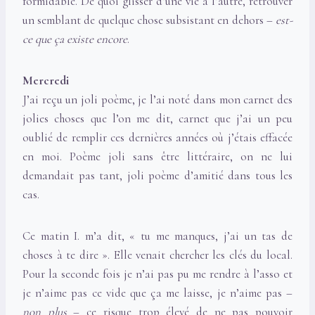
formidable. De quoi glisser d’une vie à l’autre, retrouver
un semblant de quelque chose subsistant en dehors –
est-
ce que ça existe encore
.
Mercredi
J’ai reçu un joli poème, je l’ai noté dans mon carnet des
jolies choses que l’on me dit, carnet que j’ai un peu
oublié de remplir ces dernières années où j’étais effacée
en moi. Poème joli sans être littéraire, on ne lui
demandait pas tant, joli poème d’amitié dans tous les
cas.
Ce matin I. m’a dit, « tu me manques, j’ai un tas de
choses à te dire ». Elle venait chercher les clés du local.
Pour la seconde fois je n’ai pas pu me rendre à l’asso et
je n’aime pas ce vide que ça me laisse, je n’aime pas –
non plus
– ce risque trop élevé de ne pas pouvoir