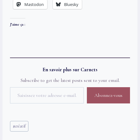
Mastodon
Bluesky
J’aime ça :
En savoir plus sur Carnets
Subscribe to get the latest posts sent to your email.
Saisissez votre adresse e-mail…
Abonnez-vous
Étiquettes
#
créatif
de
la