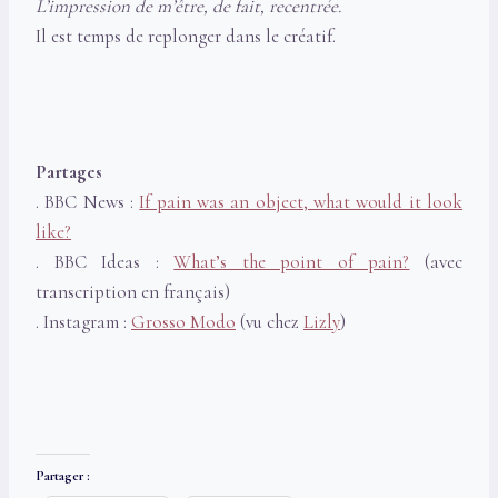
L’impression de m’être, de fait, recentrée.
Il est temps de replonger dans le créatif.
Partages
. BBC News :
If pain was an object, what would it look
like?
. BBC Ideas :
What’s the point of pain?
(avec
transcription en français)
. Instagram :
Grosso Modo
(vu chez
Lizly
)
Partager :