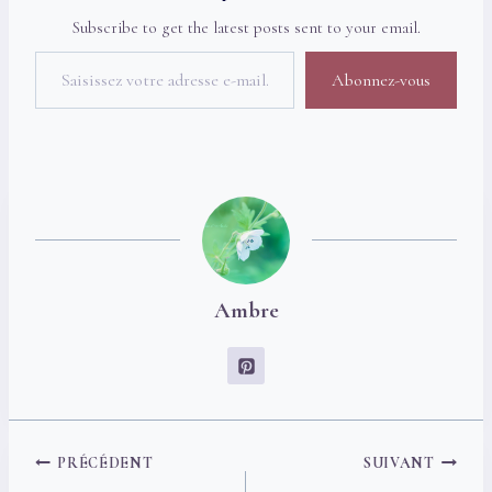
Subscribe to get the latest posts sent to your email.
Saisissez votre adresse e-mail…
Abonnez-vous
Ambre
Navigation
PRÉCÉDENT
SUIVANT