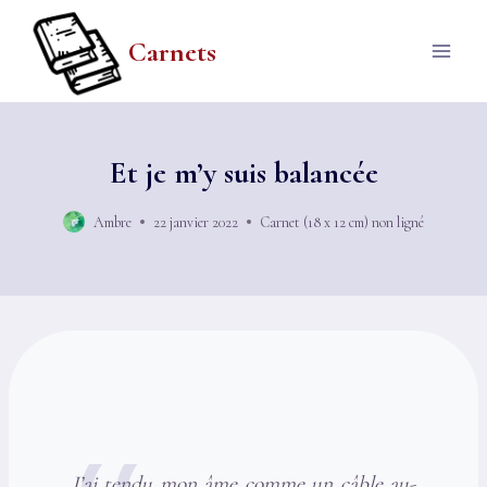
Aller
au
Carnets
contenu
Et je m’y suis balancée
Ambre
22 janvier 2022
Carnet (18 x 12 cm) non ligné
J’ai tendu mon âme comme un câble au-