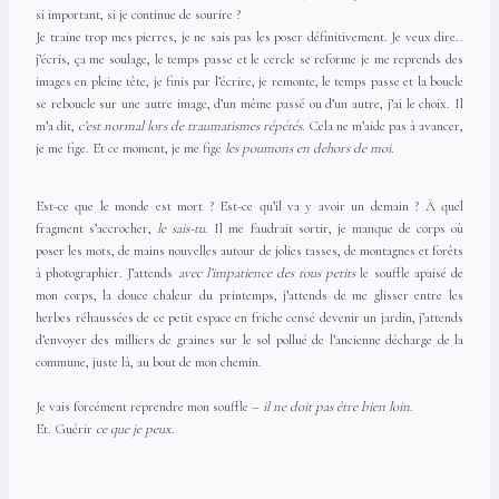
si important, si je continue de sourire ?
Je traine trop mes pierres, je ne sais pas les poser définitivement. Je veux dire..
j’écris, ça me soulage, le temps passe et le cercle se reforme je me reprends des
images en pleine tête, je finis par l’écrire, je remonte, le temps passe et la boucle
se reboucle sur une autre image, d’un même passé ou d’un autre, j’ai le choix. Il
m’a dit,
c’est normal lors de traumatismes répétés.
Cela ne m’aide pas à avancer,
je me fige. Et ce moment, je me fige
les poumons en dehors de moi
.
Est-ce que le monde est mort ? Est-ce qu’il va y avoir un demain ? À quel
fragment s’accrocher,
le sais-tu
. Il me faudrait sortir, je manque de corps où
poser les mots, de mains nouvelles autour de jolies tasses, de montagnes et forêts
à photographier. J’attends
avec l’impatience des tous petits
le souffle apaisé de
mon corps, la douce chaleur du printemps, j’attends de me glisser entre les
herbes réhaussées de ce petit espace en friche censé devenir un jardin, j’attends
d’envoyer des milliers de graines sur le sol pollué de l’ancienne décharge de la
commune, juste là, au bout de mon chemin.
Je vais forcément reprendre mon souffle –
il ne doit pas être bien loin
.
Et. Guérir
ce que je peux
.