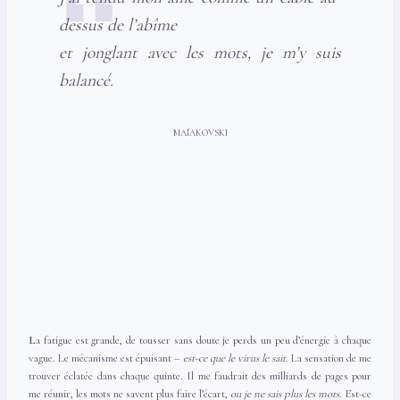
dessus de l’abîme
et jonglant avec les mots, je m’y suis
balancé.
MAÏAKOVSKI
L
a fatigue est grande, de tousser sans doute je perds un peu d’énergie à chaque
vague. Le mécanisme est épuisant –
est-ce que le virus le sait
. La sensation de me
trouver éclatée dans chaque quinte. Il me faudrait des milliards de pages pour
me réunir, les mots ne savent plus faire l’écart,
ou je ne sais plus les mots
. Est-ce