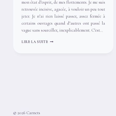
mon état d’esprit, de mes flottements. Je me suis
retrouvée incisive, agacée, à vouloir un peu tout
jeter. Je n’ai rien laissé passer, assez fermée à
certains ouvrages quand d’autres ont passé la
vague sans sourciller, inexplicablement. C’est…
CARNET
LIRE LA SUITE
DE
LECTURES,
MARS
–
POÉSIE
ET
RATÉS
© 2026 Carnets