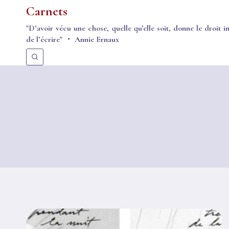
Aller
Carnets
au
"D’avoir vécu une chose, quelle qu’elle soit, donne le droit i
contenu
de l’écrire" ・ Annie Ernaux