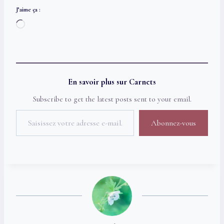
J’aime ça :
C
h
a
r
g
En savoir plus sur Carnets
e
Subscribe to get the latest posts sent to your email.
m
Saisissez votre adresse e-mail…
e
Abonnez-vous
n
t
…