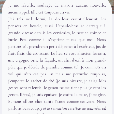
Je me réveille, soulagée de n’avoir aucune nouvelle,
aucun appel. Elle est toujours en vie.
J’ai très mal dormi, la douleur essentiellement, les
pensées en boucle, aussi. L’épaule-bras se détraque à
grande vitesse depuis les cervicales, le nerf se coince et
hurle. Fou comme il s’exprime mieux que moi. Nous
partons tôt prendre un petit déjeuner à l’extérieur, jus de
fruit frais thé croissant. Le lieu se veut alsacien lorrain,
une cigogne orne la façade, un clin d’œil à mon grand-
père que je décide de prendre comme tel. Je commets un
vol qui n’en est pas un mais me perturbe toujours,
j’emporte le sachet de thé (je suis bizarre, je sais). Mes
gestes sont ralentis, le genou ne me tient plus (vivent les
genouillères), je suis épuisée, je crains la suite, j’imagine.
Et nous allons chez tante Yanou comme convenu. Nous
parlons beaucoup.
J’ai la sensation terrible de journées où