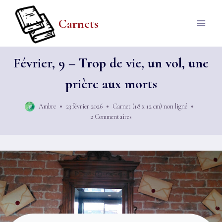
Aller
au
Carnets
contenu
Février, 9 – Trop de vie, un vol, une
prière aux morts
Ambre
23 février 2026
Carnet (18 x 12 cm) non ligné
2 Commentaires