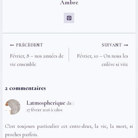
Ambre
Navigation
PRÉCÉDENT
SUIVANT
de
Février, 8 – nos années de
Février, 10 – On nous les
l’article
vie ensemble
enlève si vite
2 commentaires
Latmospherique
dit :
27 février 2026 à 12h01
C’est toujours particulier cet entre-deux, la vie, la mort, si
proches parfois.