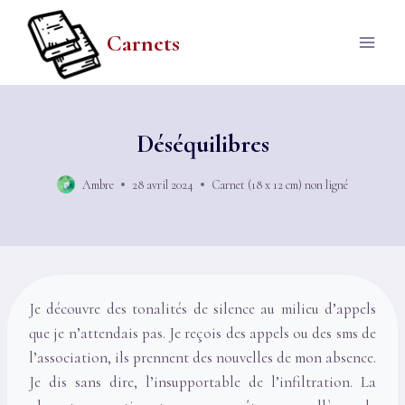
Aller
au
Carnets
contenu
Déséquilibres
Ambre
28 avril 2024
Carnet (18 x 12 cm) non ligné
Je découvre des tonalités de silence au milieu d’appels
que je n’attendais pas. Je reçois des appels ou des sms de
l’association, ils prennent des nouvelles de mon absence.
Je dis sans dire, l’insupportable de l’infiltration. La