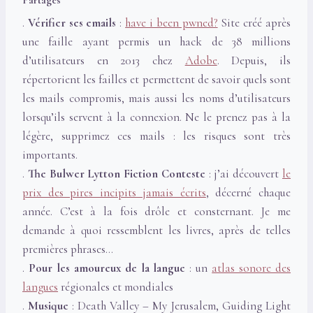
Partages
.
Vérifier ses emails
:
have i been pwned?
Site créé après
une faille ayant permis un hack de 38 millions
d’utilisateurs en 2013 chez
Adobe
. Depuis, ils
répertorient les failles et permettent de savoir quels sont
les mails compromis, mais aussi les noms d’utilisateurs
lorsqu’ils servent à la connexion. Ne le prenez pas à la
légère, supprimez ces mails : les risques sont très
importants.
.
The Bulwer Lytton Fiction Conteste
: j’ai découvert
le
prix des pires incipits jamais écrits
, décerné chaque
année. C’est à la fois drôle et consternant. Je me
demande à quoi ressemblent les livres, après de telles
premières phrases…
.
Pour les amoureux de la langue
: un
atlas sonore des
langues
régionales et mondiales
.
Musique
: Death Valley – My Jerusalem, Guiding Light