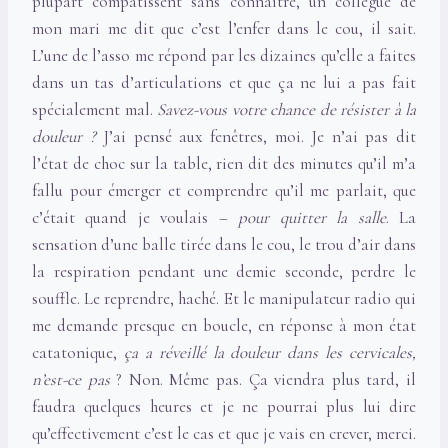
plupart compatissent sans connaître, un collègue de
mon mari me dit que c’est l’enfer dans le cou, il sait.
L’une de l’asso me répond par les dizaines qu’elle a faites
dans un tas d’articulations et que ça ne lui a pas fait
spécialement mal.
Savez-vous votre chance de résister à la
douleur ?
J’ai pensé aux fenêtres, moi. Je n’ai pas dit
l’état de choc sur la table, rien dit des minutes qu’il m’a
fallu pour émerger et comprendre qu’il me parlait, que
c’était quand je voulais –
pour quitter la salle
. La
sensation d’une balle tirée dans le cou, le trou d’air dans
la respiration pendant une demie seconde, perdre le
souffle. Le reprendre, haché. Et le manipulateur radio qui
me demande presque en boucle, en réponse à mon état
catatonique,
ça a réveillé la douleur dans les cervicales,
n’est-ce pas
? Non. Même pas. Ça viendra plus tard, il
faudra quelques heures et je ne pourrai plus lui dire
qu’effectivement c’est le cas et que je vais en crever, merci.