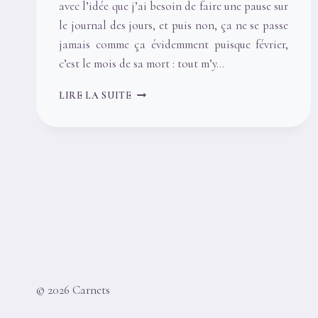
avec l’idée que j’ai besoin de faire une pause sur
le journal des jours, et puis non, ça ne se passe
jamais comme ça évidemment puisque février,
c’est le mois de sa mort : tout m’y…
CARNET
LIRE LA SUITE
DE
LECTURES,
FÉVRIER
–
DES
GRIFFES
ET
LA
MORT
© 2026 Carnets